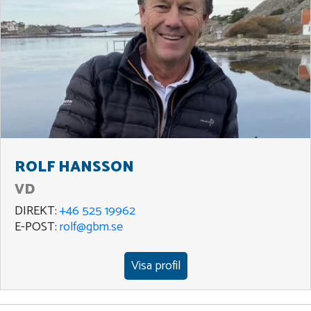
ROLF HANSSON
VD
DIREKT:
+46 525 19962
E-POST:
rolf@gbm.se
Visa profil