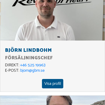
BJÖRN LINDBOHM
FÖRSÄLJNINGSCHEF
DIREKT:
+46 525 19963
E-POST:
bjorn@gbm.se
Visa profil