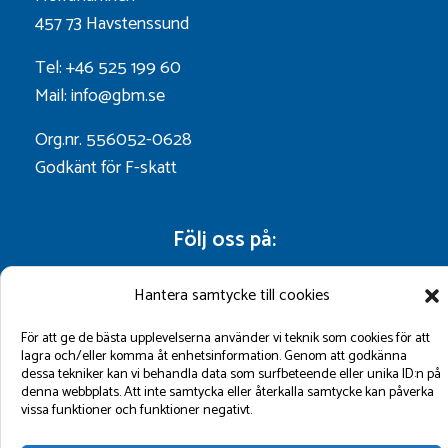
457 73 Havstenssund
Tel: +46 525 199 60
Mail: info@gbm.se
Org.nr. 556052-0628
Godkänt för F-skatt
Följ oss på:
Hantera samtycke till cookies
För att ge de bästa upplevelserna använder vi teknik som cookies för att
lagra och/eller komma åt enhetsinformation. Genom att godkänna
dessa tekniker kan vi behandla data som surfbeteende eller unika ID:n på
denna webbplats. Att inte samtycka eller återkalla samtycke kan påverka
vissa funktioner och funktioner negativt.
©2026 GBM Marin AB.