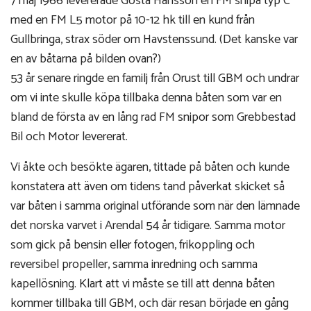
7 maj 1966 levererade Gösta Hansson en FM snipa typ C
med en FM L5 motor på 10-12 hk till en kund från
Gullbringa, strax söder om Havstenssund. (Det kanske var
en av båtarna på bilden ovan?)
53 år senare ringde en familj från Orust till GBM och undrar
om vi inte skulle köpa tillbaka denna båten som var en
bland de första av en lång rad FM snipor som Grebbestad
Bil och Motor levererat.
Vi åkte och besökte ägaren, tittade på båten och kunde
konstatera att även om tidens tand påverkat skicket så
var båten i samma original utförande som när den lämnade
det norska varvet i Arendal 54 år tidigare. Samma motor
som gick på bensin eller fotogen, frikoppling och
reversibel propeller, samma inredning och samma
kapellösning. Klart att vi måste se till att denna båten
kommer tillbaka till GBM, och där resan började en gång