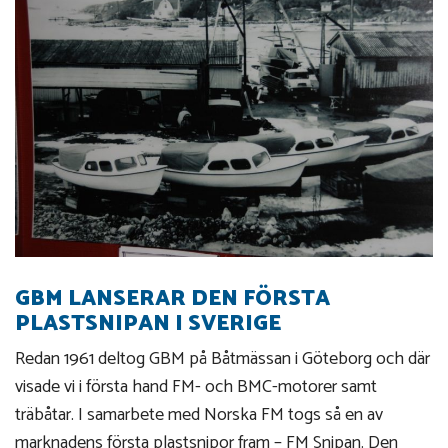
GBM LANSERAR DEN FÖRSTA
PLASTSNIPAN I SVERIGE
Redan 1961 deltog GBM på Båtmässan i Göteborg och där
visade vi i första hand FM- och BMC-motorer samt
träbåtar. I samarbete med Norska FM togs så en av
marknadens första plastsnipor fram – FM Snipan. Den