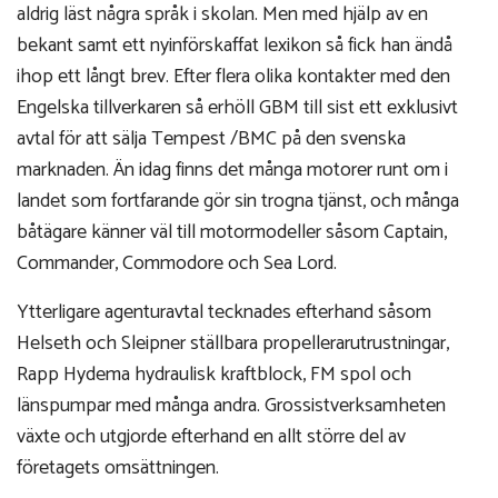
aldrig läst några språk i skolan. Men med hjälp av en
bekant samt ett nyinförskaffat lexikon så fick han ändå
ihop ett långt brev. Efter flera olika kontakter med den
Engelska tillverkaren så erhöll GBM till sist ett exklusivt
avtal för att sälja Tempest /BMC på den svenska
marknaden. Än idag finns det många motorer runt om i
landet som fortfarande gör sin trogna tjänst, och många
båtägare känner väl till motormodeller såsom Captain,
Commander, Commodore och Sea Lord.
Ytterligare agenturavtal tecknades efterhand såsom
Helseth och Sleipner ställbara propellerarutrustningar,
Rapp Hydema hydraulisk kraftblock, FM spol och
länspumpar med många andra. Grossistverksamheten
växte och utgjorde efterhand en allt större del av
företagets omsättningen.