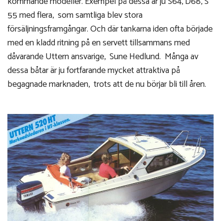
kommande modeller. Exempel på dessa är ju S64, D68, S
55 med flera, som samtliga blev stora
försäljningsframgångar. Och där tankarna iden ofta började
med en kladd ritning på en servett tillsammans med
dåvarande Uttern ansvarige, Sune Hedlund. Många av
dessa båtar är ju fortfarande mycket attraktiva på
begagnade marknaden, trots att de nu börjar bli till åren.