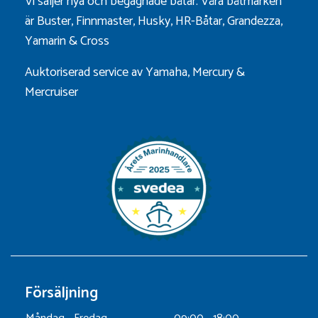
Vi säljer nya och begagnade båtar. Våra båtmärken
är
Buster
,
Finnmaster
,
Husky
,
HR-Båtar
,
Grandezza
,
Yamarin
&
Cross
Auktoriserad service av Yamaha, Mercury &
Mercruiser
Försäljning