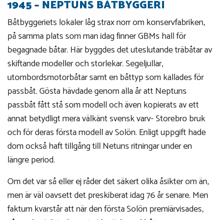
1945 – NEPTUNS BÅTBYGGERI
Båtbyggeriets lokaler låg strax norr om konservfabriken,
på samma plats som man idag finner GBMs hall för
begagnade båtar. Här byggdes det uteslutande träbåtar av
skiftande modeller och storlekar. Segeljullar,
utombordsmotorbåtar samt en båttyp som kallades för
passbåt. Gösta hävdade genom alla år att Neptuns
passbåt fått stå som modell och även kopierats av ett
annat betydligt mera välkänt svensk varv- Storebro bruk
och för deras första modell av Solön. Enligt uppgift hade
dom också haft tillgång till Netuns ritningar under en
längre period.
Om det var så eller ej råder det säkert olika åsikter om än,
men är väl oavsett det preskiberat idag 76 år senare. Men
faktum kvarstår att när den första Solön premiärvisades,