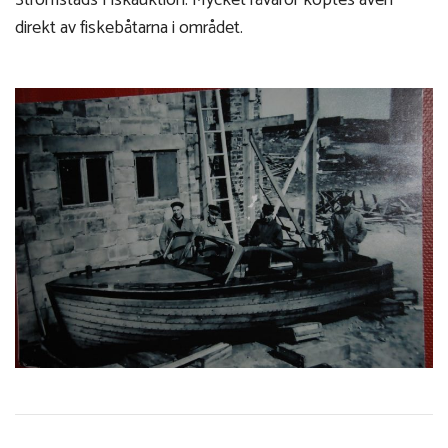
Strömstads Fiskauktion. Mycket råvaror köptes även
direkt av fiskebåtarna i området.