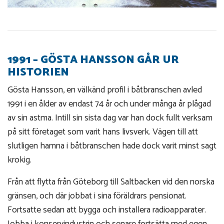
1991 – GÖSTA HANSSON GÅR UR
HISTORIEN
Gösta Hansson, en välkänd profil i båtbranschen avled
1991 i en ålder av endast 74 år och under många år plågad
av sin astma. Intill sin sista dag var han dock fullt verksam
på sitt företaget som varit hans livsverk. Vägen till att
slutligen hamna i båtbranschen hade dock varit minst sagt
krokig.
Från att flytta från Göteborg till Saltbacken vid den norska
gränsen, och där jobbat i sina föräldrars pensionat.
Fortsatte sedan att bygga och installera radioapparater.
Jobba i konservindustrin och senare fortsätta med egen