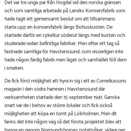
Det var tre unga par från Hogdal vid den norska gränsen
och som samtliga arbetade på Lerviks Konservfabrik som
hade tagit ett gemensamt beslut om att tillsammans
starta upp en konservfabrik längs Bohuskusten. De
startade därför en cykeltur söderut längs med kusten och
studerade redan befintliga fabriker. Men efter ett tag så
fastnade samtliga för Havstenssund, som visserligen inte
hade någon färdig fabrik men läget och samhället föll dem
i smaken.
De fick först möjlighet att hyra in sig i ett av Corneliussons
magasin i den södra hamnen i Havstenssund där
verksamheten startade den 15 september 1941. Ganska
snart var de i behov av större lokaler och fick också
möjligheten att köpa en tomt på Lökholmen. Men dit
fanns det inte någon väg så det första projektet blev att
bygga en genom Norrsundsbornas potatisåker, vidare ner