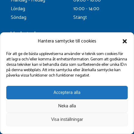
Måndag - Fredag
09:00 - 18:00
Lördag
10:00 - 14:00
Söndag
Stängt
Verkstad
Hantera samtycke till cookies
Måndag - Fredag
07:00 - 16:00
Lördag - Söndag
Stängt
För att ge de bästa upplevelserna använder vi teknik som cookies för
att lagra och/eller komma åt enhetsinformation. Genom att godkänna
dessa tekniker kan vi behandla data som surfbeteende eller unika ID:n
Butik
på denna webbplats. Att inte samtycka eller återkalla samtycke kan
påverka vissa funktioner och funktioner negativt.
Måndag - Fredag
09:00 - 18:00
Lördag - Söndag
09:00 - 16:00
Acceptera alla
Neka alla
Visa inställningar