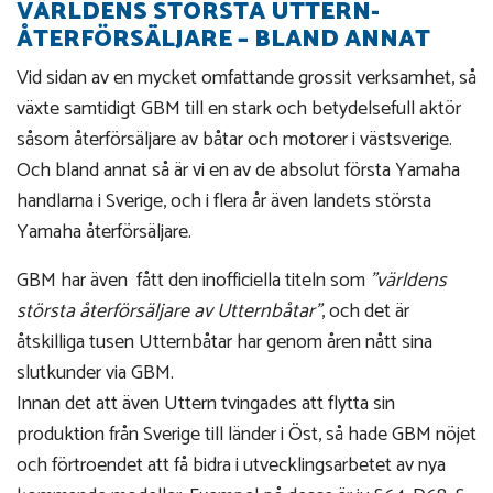
VÄRLDENS STÖRSTA UTTERN-
ÅTERFÖRSÄLJARE – BLAND ANNAT
Vid sidan av en mycket omfattande grossit verksamhet, så
växte samtidigt GBM till en stark och betydelsefull aktör
såsom återförsäljare av båtar och motorer i västsverige.
Och bland annat så är vi en av de absolut första Yamaha
handlarna i Sverige, och i flera år även landets största
Yamaha återförsäljare.
GBM har även fått den inofficiella titeln som
"världens
största återförsäljare av Utternbåtar"
, och det är
åtskilliga tusen Utternbåtar har genom åren nått sina
slutkunder via GBM.
Innan det att även Uttern tvingades att flytta sin
produktion från Sverige till länder i Öst, så hade GBM nöjet
och förtroendet att få bidra i utvecklingsarbetet av nya