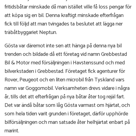
fritidsbåtar minskade då man istället ville få loss pengar för
att köpa sig en bil. Denna kraftigt minskade efterfrågan
fick till följd att man tvingades ta beslutet att lägga ner
träbåtbyggariet Neptun.
Gösta var däremot inte sen att hänga på denna nya bil
trenden och bildade då ett företag vid namn Grebbestad
Bil & Motor med försäljningen i Havstenssund och med
bilverkstaden i Grebbestad. Företaget fick agenturer för
Rover, Peugeot och en liten microbil från Tyskland vars
namn var Goggomobil. Verksamheten drevs vidare i några
år, tills det att efterfrågan på nya båtar åter tog rejäl fart.
Det var ändå båtar som låg Gösta varmast om hjärtat, och
som hela tiden varit grunden i företaget, därför upphörde
bilförsäljningen och man satsade åter helhjärtat enbart på
marint.