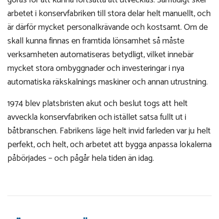
göras för att kunna fortsätta att utvecklas. Samtidigt sker
arbetet i konservfabriken till stora delar helt manuellt, och
är därför mycket personalkrävande och kostsamt. Om de
skall kunna finnas en framtida lönsamhet så måste
verksamheten automatiseras betydligt, vilket innebär
mycket stora ombyggnader och investeringar i nya
automatiska räkskalnings maskiner och annan utrustning.
1974 blev platsbristen akut och beslut togs att helt
avveckla konservfabriken och istället satsa fullt ut i
båtbranschen. Fabrikens läge helt invid farleden var ju helt
perfekt, och helt, och arbetet att bygga anpassa lokalerna
påbörjades – och pågår hela tiden än idag.