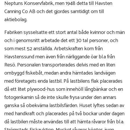
Neptuns Konservfabrik, men 1948 detta till Havsten
Canning Co AB och det gjordes samtidigt om till
aktiebolag.
Fabriken sysselsatte ett stort antal både kvinnor och män
och i genomsnitt arbetade det ett 30 tal personer, och
som mest 52 anställda. Arbetskraften kom från
Havstenssund men även från närliggande öar bl.a från
Resö. Personalen transporterades delvis med en liten
ombyggd fiskebåt, medan andra hämtades landvägen
med företagets enda lastbil. På lastbilens flak placerades
då ett litet plywood-hus som innehöll långbänkar och en
fotogenkamin så de inte skulle frysa under den annars
ganska så obekväma lastbilsfärden. Huset lyftes sedan av
med handkraft och placerades på två bockar under dagen
då lastbilen måste användas till att hämta råvaror från bl.a.