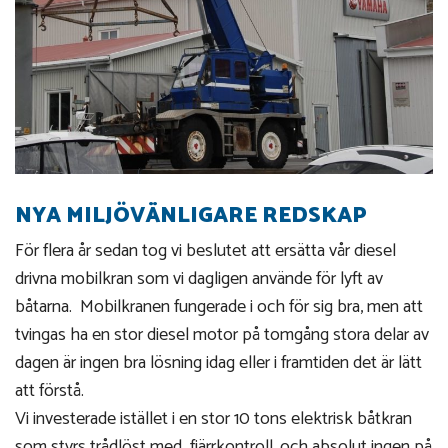
NYA MILJÖVÄNLIGARE REDSKAP
För flera år sedan tog vi beslutet att ersätta vår diesel
drivna mobilkran som vi dagligen använde för lyft av
båtarna. Mobilkranen fungerade i och för sig bra, men att
tvingas ha en stor diesel motor på tomgång stora delar av
dagen är ingen bra lösning idag eller i framtiden det är lätt
att förstå.
Vi investerade istället i en stor 10 tons elektrisk båtkran
som styrs trådlöst med fjärrkontroll, och absolut ingen på