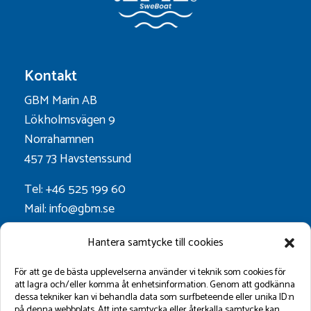
Kontakt
GBM Marin AB
Lökholmsvägen 9
Norrahamnen
457 73 Havstenssund
Tel: +46 525 199 60
Mail: info@gbm.se
Org.nr. 556052-0628
Hantera samtycke till cookies
Godkänt för F-skatt
För att ge de bästa upplevelserna använder vi teknik som cookies för
att lagra och/eller komma åt enhetsinformation. Genom att godkänna
dessa tekniker kan vi behandla data som surfbeteende eller unika ID:n
Följ oss på:
på denna webbplats. Att inte samtycka eller återkalla samtycke kan