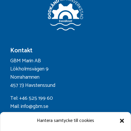
Kontakt
GBM Marin AB
Lökholmsvägen 9
Norrahamnen
457 73 Havstenssund
Tel: +46 525 199 60
Mail: info@gbm.se
Org.nr. 556052-0628
Hantera samtycke till cookies
Godkänt för F-skatt