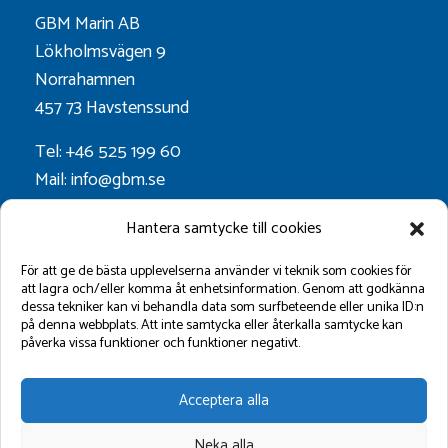
GBM Marin AB
Lökholmsvägen 9
Norrahamnen
457 73 Havstenssund
Tel: +46 525 199 60
Mail: info@gbm.se
Org.nr. 556052-0628
Hantera samtycke till cookies
Godkänt för F-skatt
För att ge de bästa upplevelserna använder vi teknik som cookies för
att lagra och/eller komma åt enhetsinformation. Genom att godkänna
dessa tekniker kan vi behandla data som surfbeteende eller unika ID:n
Följ oss på:
på denna webbplats. Att inte samtycka eller återkalla samtycke kan
påverka vissa funktioner och funktioner negativt.
Acceptera alla
Neka alla