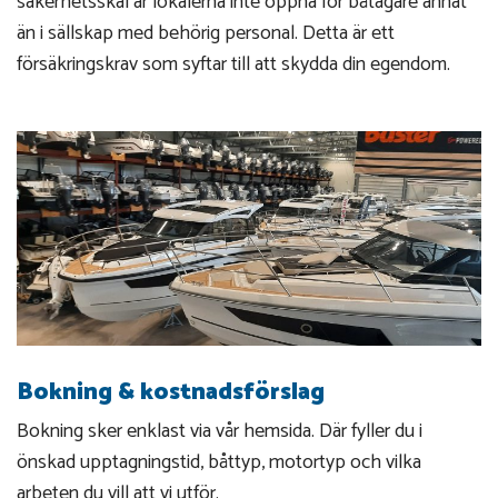
säkerhetsskäl är lokalerna inte öppna för båtägare annat
än i sällskap med behörig personal. Detta är ett
försäkringskrav som syftar till att skydda din egendom.
Bokning & kostnadsförslag
Bokning sker enklast via vår hemsida. Där fyller du i
önskad upptagningstid, båttyp, motortyp och vilka
arbeten du vill att vi utför.