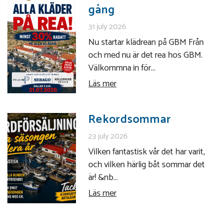
gång
31 july 2026
Nu startar klädrean på GBM Från
och med nu är det rea hos GBM.
Välkommna in för...
Läs mer
Rekordsommar
23 july 2026
Vilken fantastisk vår det har varit,
och vilken härlig båt sommar det
är! &nb...
Läs mer