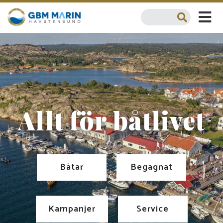
Allt för båtlivet
Båtar
Begagnat
Kampanjer
Service