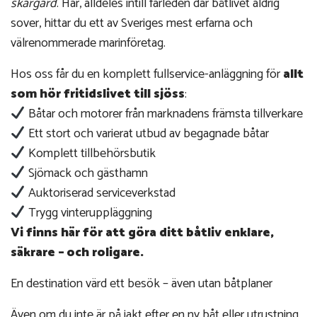
skärgård
. Här, alldeles intill farleden där båtlivet aldrig
sover, hittar du ett av Sveriges mest erfarna och
välrenommerade marinföretag.
Hos oss får du en komplett fullservice-anläggning för
allt
som hör fritidslivet till sjöss
:
Båtar och motorer från marknadens främsta tillverkare
Ett stort och varierat utbud av begagnade båtar
Komplett tillbehörsbutik
Sjömack och gästhamn
Auktoriserad serviceverkstad
Trygg vinteruppläggning
Vi finns här för att göra ditt båtliv enklare,
säkrare – och roligare.
En destination värd ett besök – även utan båtplaner
Även om du inte är på jakt efter en ny båt eller utrustning