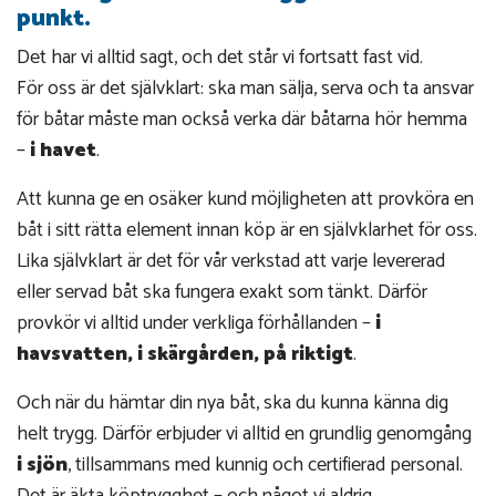
punkt.
Det har vi alltid sagt, och det står vi fortsatt fast vid.
För oss är det självklart: ska man sälja, serva och ta ansvar
för båtar måste man också verka där båtarna hör hemma
–
i havet
.
Att kunna ge en osäker kund möjligheten att provköra en
båt i sitt rätta element innan köp är en självklarhet för oss.
Lika självklart är det för vår verkstad att varje levererad
eller servad båt ska fungera exakt som tänkt. Därför
provkör vi alltid under verkliga förhållanden –
i
havsvatten, i skärgården, på riktigt
.
Och när du hämtar din nya båt, ska du kunna känna dig
helt trygg. Därför erbjuder vi alltid en grundlig genomgång
i sjön
, tillsammans med kunnig och certifierad personal.
Det är äkta köptrygghet – och något vi aldrig