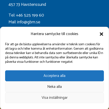
457 73 Havstenssund
Tel: +46 525 199 60
Mail: info@gbm.se
Org.nr. 556052-0628
Hantera samtycke till cookies
Godkänt för F-skatt
För att ge de bästa upplevelserna använder vi teknik som cookies för
att lagra och/eller komma åt enhetsinformation. Genom att godkänna
dessa tekniker kan vi behandla data som surfbeteende eller unika ID:n
Följ oss på:
på denna webbplats. Att inte samtycka eller återkalla samtycke kan
påverka vissa funktioner och funktioner negativt.
Acceptera alla
Neka alla
Visa inställningar
©2026 GBM Marin AB.