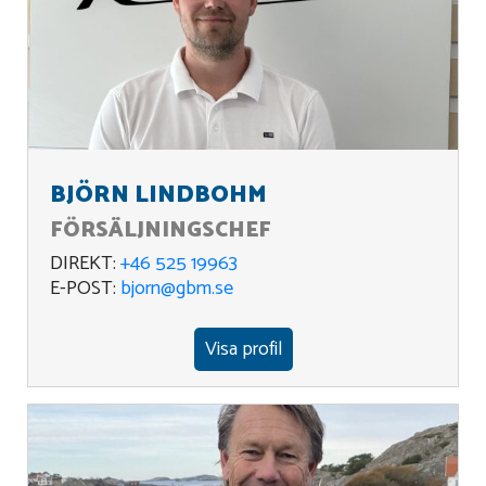
BJÖRN LINDBOHM
FÖRSÄLJNINGSCHEF
DIREKT:
+46 525 19963
E-POST:
bjorn@gbm.se
Visa profil