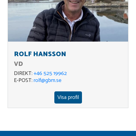
ROLF HANSSON
VD
DIREKT:
+46 525 19962
E-POST:
rolf@gbm.se
Visa profil