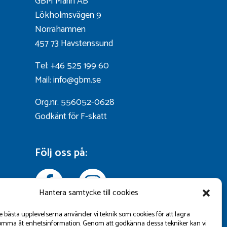
GBM Marin AB
Lökholmsvägen 9
Norrahamnen
457 73 Havstenssund
Tel: +46 525 199 60
Mail: info@gbm.se
Org.nr. 556052-0628
Godkänt för F-skatt
Följ oss på:
Hantera samtycke till cookies
de bästa upplevelserna använder vi teknik som cookies för att lagra
omma åt enhetsinformation. Genom att godkänna dessa tekniker kan vi