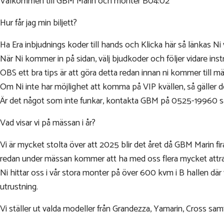
Välkommen till GBM Marin och monter B04:02
Hur får jag min biljett?
Ha Era inbjudnings koder till hands och Klicka här så länkas Ni vi
När Ni kommer in på sidan, välj bjudkoder och följer vidare inst
OBS ett bra tips är att göra detta redan innan ni kommer till mäs
Om Ni inte har möjlighet att komma på VIP kvällen, så gäller d
Är det något som inte funkar, kontakta GBM på 0525-19960 så 
Vad visar vi på mässan i år?
Vi är mycket stolta över att 2025 blir det året då GBM Marin fi
redan under mässan kommer att ha med oss flera mycket attra
Ni hittar oss i vår stora monter på över 600 kvm i B hallen där
utrustning.
Vi ställer ut valda modeller från Grandezza, Yamarin, Cross sam