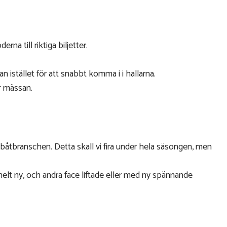
na till riktiga biljetter.
n istället för att snabbt komma i i hallarna.
r mässan.
i båtbranschen. Detta skall vi fira under hela säsongen, men
helt ny, och andra face liftade eller med ny spännande