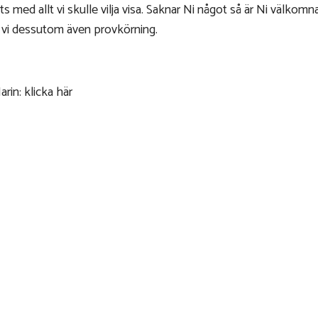
lats med allt vi skulle vilja visa. Saknar Ni något så är Ni välko
er vi dessutom även provkörning.
rin: klicka här