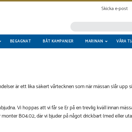
Skicka e-post
BEGAGNAT
BÅT KAMPANJER
MARINAN
VÅRA T
delser är ett lika säkert vårtecknen som när mässan slår upp 
 inbjudna. Vi hoppas att vi får se Er på en trevlig kväll innan m
år monter B04.02, där vi bjuder på något drickbart (med eller u