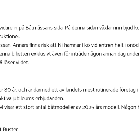
dare in på Båtmässans sida. På denna sidan växlar ni in bjud koder
ruktioner.
san. Annars finns risk att Ni hamnar i kö vid entren helt i onöda
enna biljetten exklusivt även för inträde någon annan dag unde
löser vi det.
rar 80 år, och är därmed ett av landets mest rutinerade företag 
ktiva jubileums erbjudanden.
 vi visar ett stort antal båtmodeller av 2025 års modell. Någon 
t Buster.