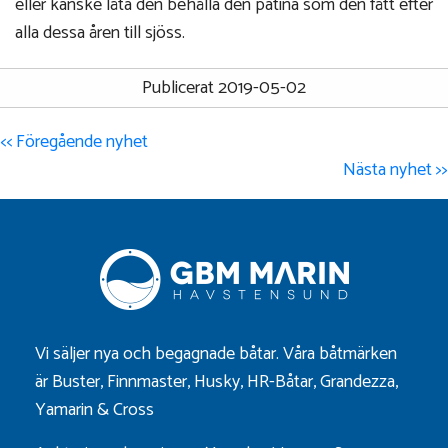
eller kanske låta den behålla den patina som den fått efter
alla dessa åren till sjöss.
Publicerat 2019-05-02
<< Föregående nyhet
Nästa nyhet >>
Vi säljer nya och begagnade båtar. Våra båtmärken
är
Buster
,
Finnmaster
,
Husky
,
HR-Båtar
,
Grandezza
,
Yamarin
&
Cross