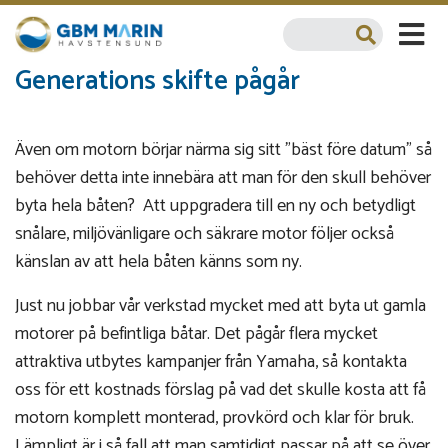
Generations skifte pågår
Även om motorn börjar närma sig sitt "bäst före datum" så
behöver detta inte innebära att man för den skull behöver
byta hela båten? Att uppgradera till en ny och betydligt
snålare, miljövänligare och säkrare motor följer också
känslan av att hela båten känns som ny.
Just nu jobbar vår verkstad mycket med att byta ut gamla
motorer på befintliga båtar. Det pågår flera mycket
attraktiva utbytes kampanjer från Yamaha, så kontakta
oss för ett kostnads förslag på vad det skulle kosta att få
motorn komplett monterad, provkörd och klar för bruk.
Lämpligt är i så fall att man samtidigt passar på att se över