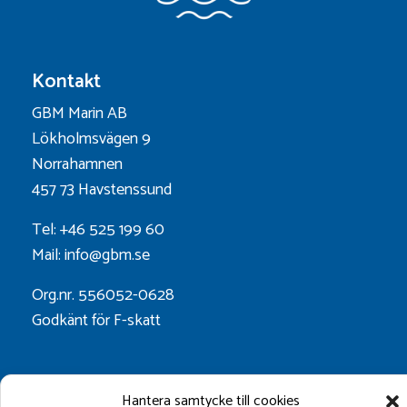
Kontakt
GBM Marin AB
Lökholmsvägen 9
Norrahamnen
457 73 Havstenssund
Tel: +46 525 199 60
Mail: info@gbm.se
Org.nr. 556052-0628
Godkänt för F-skatt
Följ oss på:
Hantera samtycke till cookies