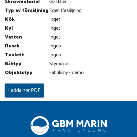
Skrovmaterial
Glasfiber
Typ av försäljning
Egen försäljning
Kök
Inget
Kyl
Inget
Vatten
Inget
Dusch
Ingen
Toalett
Ingen
Båttyp
Styrpulpet
Objektstyp
Fabriksny - demo
Ladda ner PDF