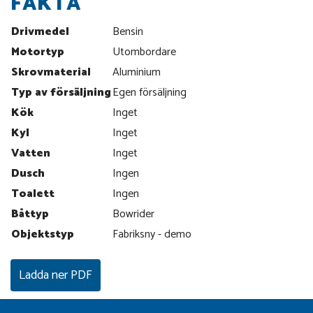
FAKTA
Drivmedel
Bensin
Motortyp
Utombordare
Skrovmaterial
Aluminium
Typ av försäljning
Egen försäljning
Kök
Inget
Kyl
Inget
Vatten
Inget
Dusch
Ingen
Toalett
Ingen
Båttyp
Bowrider
Objektstyp
Fabriksny - demo
Ladda ner PDF