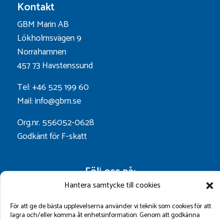
Kontakt
GBM Marin AB
Lökholmsvägen 9
Norrahamnen
457 73 Havstenssund
Tel: +46 525 199 60
Mail: info@gbm.se
Org.nr. 556052-0628
Godkänt för F-skatt
Följ oss på:
Hantera samtycke till cookies
För att ge de bästa upplevelserna använder vi teknik som cookies för att
lagra och/eller komma åt enhetsinformation. Genom att godkänna