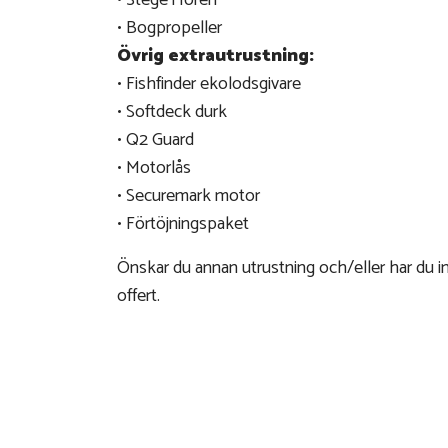
• Stege i fören
• Bogpropeller
Övrig extrautrustning:
• Fishfinder ekolodsgivare
• Softdeck durk
• Q2 Guard
• Motorlås
• Securemark motor
• Förtöjningspaket
Önskar du annan utrustning och/eller har du i
offert.