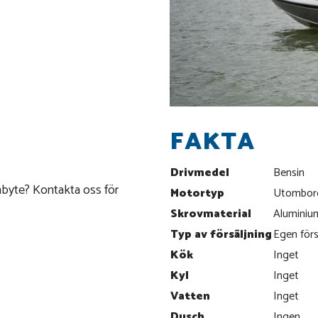
FAKTA
Drivmedel
Bensin
nbyte? Kontakta oss för
Motortyp
Utombor
Skrovmaterial
Aluminiu
Typ av försäljning
Egen förs
Kök
Inget
Kyl
Inget
Vatten
Inget
Dusch
Ingen