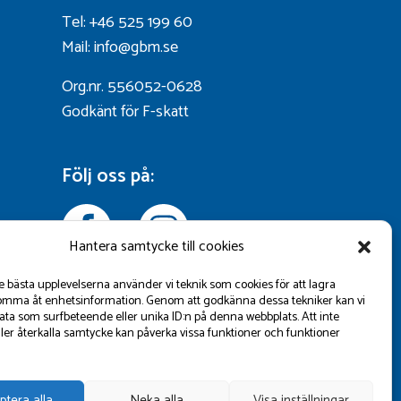
Tel: +46 525 199 60
Mail: info@gbm.se
Org.nr. 556052-0628
Godkänt för F-skatt
Följ oss på:
Hantera samtycke till cookies
de bästa upplevelserna använder vi teknik som cookies för att lagra
omma åt enhetsinformation. Genom att godkänna dessa tekniker kan vi
ta som surfbeteende eller unika ID:n på denna webbplats. Att inte
ler återkalla samtycke kan påverka vissa funktioner och funktioner
ptera alla
Neka alla
Visa inställningar