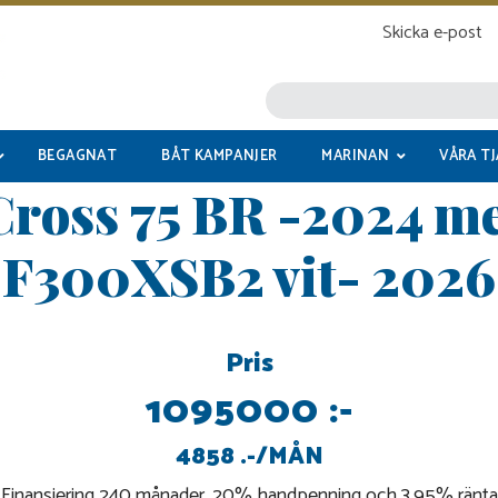
Skicka e-post
BEGAGNAT
BÅT KAMPANJER
MARINAN
VÅRA T
Cross 75 BR -2024 m
F300XSB2 vit- 2026
Pris
1095000 :-
4858 .-/MÅN
Finansiering 240 månader, 20% handpenning och 3,95% ränta