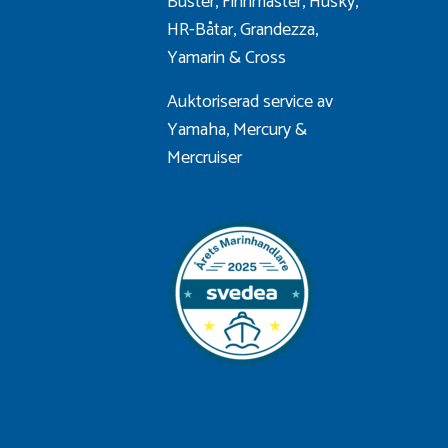
Buster
,
Finnmaster
,
Husky
,
HR-Båtar
,
Grandezza
,
Yamarin
&
Cross
Auktoriserad service av
Yamaha, Mercury &
Mercruiser