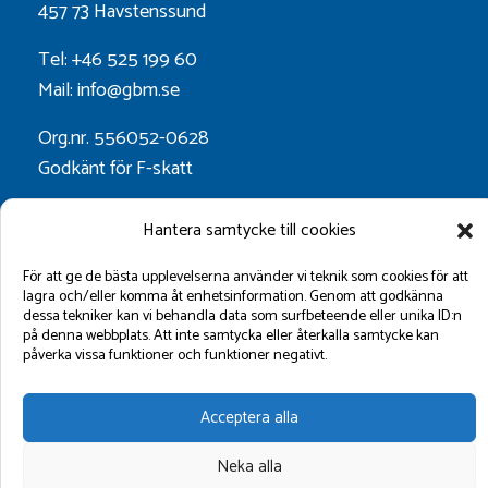
457 73 Havstenssund
Tel: +46 525 199 60
Mail: info@gbm.se
Org.nr. 556052-0628
Godkänt för F-skatt
Hantera samtycke till cookies
Följ oss på:
För att ge de bästa upplevelserna använder vi teknik som cookies för att
lagra och/eller komma åt enhetsinformation. Genom att godkänna
dessa tekniker kan vi behandla data som surfbeteende eller unika ID:n
på denna webbplats. Att inte samtycka eller återkalla samtycke kan
påverka vissa funktioner och funktioner negativt.
Acceptera alla
©2026 GBM Marin AB.
Neka alla