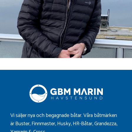
Vi säljer nya och begagnade båtar. Våra båtmärken
är
Buster
,
Finnmaster
,
Husky
,
HR-Båtar
,
Grandezza
,