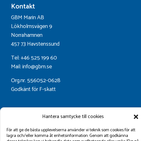
Kontakt
GBM Marin AB
Lökholmsvägen 9
Norrahamnen
457 73 Havstenssund
Tel: +46 525 199 60
Mail: info@gbm.se
Org.nr. 556052-0628
Godkänt för F-skatt
Följ oss på:
Hantera samtycke till cookies
För att ge de bästa upplevelserna använder vi teknik som cookies för att
lagra och/eller komma åt enhetsinformation. Genom att godkänna