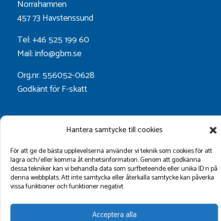
Norrahamnen
457 73 Havstenssund
Tel: +46 525 199 60
Mail: info@gbm.se
Org.nr. 556052-0628
Godkänt för F-skatt
Följ oss på:
Hantera samtycke till cookies
För att ge de bästa upplevelserna använder vi teknik som cookies för att
lagra och/eller komma åt enhetsinformation. Genom att godkänna
dessa tekniker kan vi behandla data som surfbeteende eller unika ID:n på
denna webbplats. Att inte samtycka eller återkalla samtycke kan påverka
vissa funktioner och funktioner negativt.
Acceptera alla
©2026 GBM Marin AB.