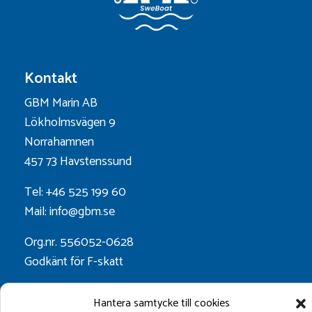
Kontakt
GBM Marin AB
Lökholmsvägen 9
Norrahamnen
457 73 Havstenssund
Tel: +46 525 199 60
Mail: info@gbm.se
Org.nr. 556052-0628
Godkänt för F-skatt
Hantera samtycke till cookies
Följ oss på: