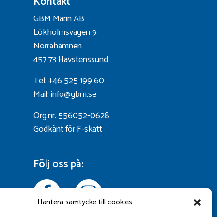
Kontakt
GBM Marin AB
Lökholmsvägen 9
Norrahamnen
457 73 Havstenssund
Tel: +46 525 199 60
Mail: info@gbm.se
Org.nr. 556052-0628
Godkänt för F-skatt
Följ oss på:
Hantera samtycke till cookies