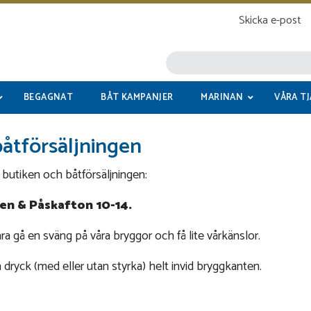
Skicka e-post
BEGAGNAT
BÅT KAMPANJER
MARINAN
VÅRA T
båtförsäljningen
i butiken och båtförsäljningen:
en & Påskafton 10-14.
ara gå en sväng på våra bryggor och få lite vårkänslor.
dryck (med eller utan styrka) helt invid bryggkanten.