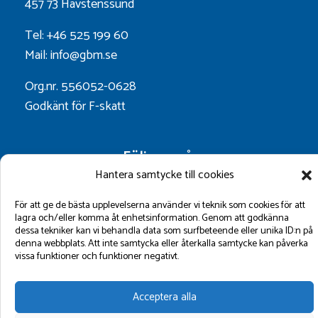
457 73 Havstenssund
Tel: +46 525 199 60
Mail: info@gbm.se
Org.nr. 556052-0628
Godkänt för F-skatt
Följ oss på:
Hantera samtycke till cookies
För att ge de bästa upplevelserna använder vi teknik som cookies för att
lagra och/eller komma åt enhetsinformation. Genom att godkänna
dessa tekniker kan vi behandla data som surfbeteende eller unika ID:n på
denna webbplats. Att inte samtycka eller återkalla samtycke kan påverka
vissa funktioner och funktioner negativt.
©2026 GBM Marin AB.
Acceptera alla