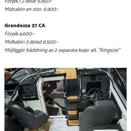
Förpik i 2 delar 6.850:-
Midcabin en stor. 6.900:-
Grandezza 37 CA
Förpik 4.600:-
Midkabin 3 delad 6.500:-
Möjliggör bäddning av 2 separata kojer alt. "Kingsize"