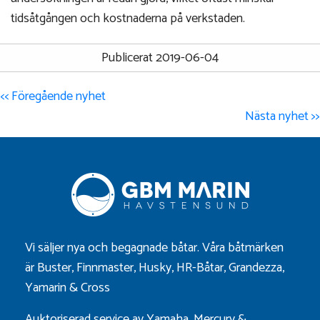
tidsåtgången och kostnaderna på verkstaden.
Publicerat 2019-06-04
<< Föregående nyhet
Nästa nyhet >>
Vi säljer nya och begagnade båtar. Våra båtmärken
är
Buster
,
Finnmaster
,
Husky
,
HR-Båtar
,
Grandezza
,
Yamarin
&
Cross
Auktoriserad service av Yamaha, Mercury &