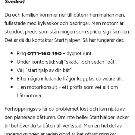
Svedea)
Du och familjen kommer ner till båten i hemmahamnen,
fullastade med kylväskor och badringar. Men motorn är
stendöd, precis som stämningen som sprider sig i familjen.
Det är då du kontaktar Starthjälpen. Så här fungerar det:
Ring
0771-160 190
– dygnet runt.
Under kontorstid: välj ”skada” och sedan "båt".
Välj ”starthjälp av din båt”.
Efter några inledande frågor kopplas du vidare till...
... en motorkonsult – ett proffs som vet allt om
båtmotorer.
Förhoppningsvis får du problemet löst och kan njuta av
den planerade båtturen. Om inte heller Starthjälper räcker
till behöver du ta båten till verkstad. Men en hel del av
undersökningen är redan gjord, vilket oftast minskar