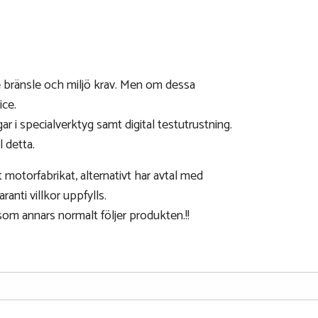
 bränsle och miljö krav. Men om dessa
ice.
ar i specialverktyg samt digital testutrustning.
 detta.
t motorfabrikat, alternativt har avtal med
anti villkor uppfylls.
som annars normalt följer produkten.!!