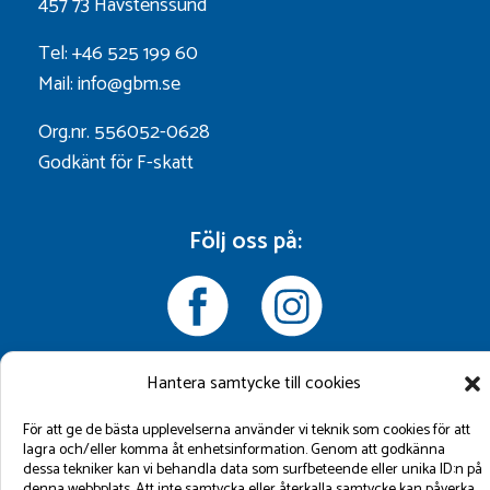
457 73 Havstenssund
Tel: +46 525 199 60
Mail: info@gbm.se
Org.nr. 556052-0628
Godkänt för F-skatt
Följ oss på:
Hantera samtycke till cookies
För att ge de bästa upplevelserna använder vi teknik som cookies för att
©2026 GBM Marin AB.
lagra och/eller komma åt enhetsinformation. Genom att godkänna
dessa tekniker kan vi behandla data som surfbeteende eller unika ID:n på
denna webbplats. Att inte samtycka eller återkalla samtycke kan påverka