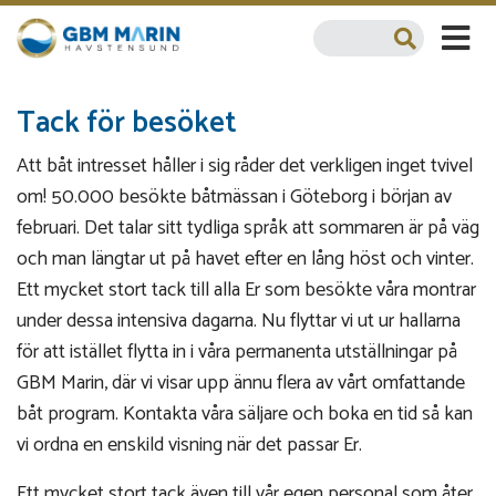
Tack för besöket
Att båt intresset håller i sig råder det verkligen inget tvivel
om! 50.000 besökte båtmässan i Göteborg i början av
februari. Det talar sitt tydliga språk att sommaren är på väg
och man längtar ut på havet efter en lång höst och vinter.
Ett mycket stort tack till alla Er som besökte våra montrar
under dessa intensiva dagarna. Nu flyttar vi ut ur hallarna
för att istället flytta in i våra permanenta utställningar på
GBM Marin, där vi visar upp ännu flera av vårt omfattande
båt program. Kontakta våra säljare och boka en tid så kan
vi ordna en enskild visning när det passar Er.
Ett mycket stort tack även till vår egen personal som åter