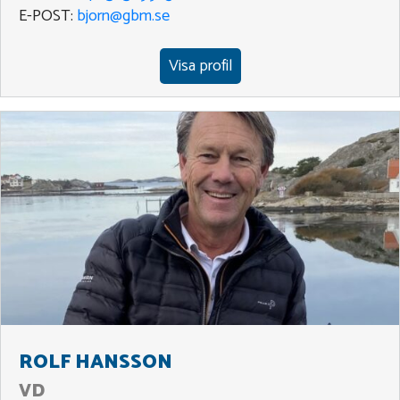
E-POST:
bjorn@gbm.se
Visa profil
ROLF HANSSON
VD