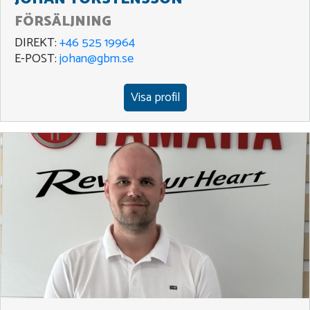
FÖRSÄLJNING
DIREKT:
+46 525 19964
E-POST:
johan@gbm.se
Visa profil