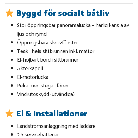
Byggd för socialt båtliv
Stor öppningsbar panoramalucka – härlig känsla av
ljus och rymd
Öppningsbara skrovfönster
Teak i hela sittbrunnen inkl. mattor
El‑höjbart bord i sittbrunnen
Akterkapell
El‑motorlucka
Peke med stege i fören
Vindruteskydd (utvändiga)
El & Installationer
Landströmsanläggning med laddare
2 x servicebatterier