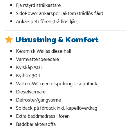
Fjärrstyrd strålkastare
SidePower ankarspel i aktern (trådlös fjärr)
Ankarspel i fören (trådlös fjärr)
Utrustning & Komfort
Keramisk Wallas dieselhäll
Varmvattenberedare
Kylskåp 50 L
Kylbox 30 L
Vatten‑WC med elspolning + septitank
Dieselvärmare
Defroster/gångvärme
Soldäck på fördäck inkl. kapellöverdrag
Extra bäddmadrass i fören
Bäddbar aktersoffa