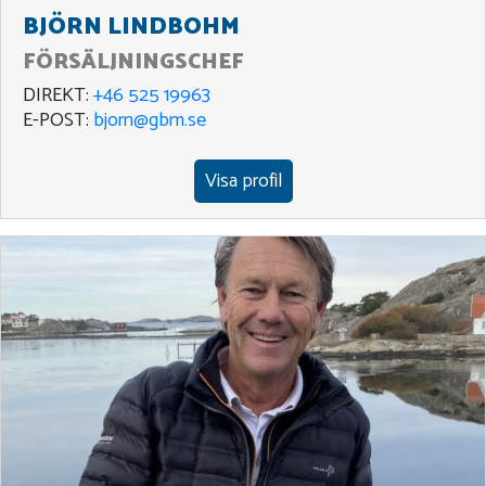
BJÖRN LINDBOHM
FÖRSÄLJNINGSCHEF
DIREKT:
+46 525 19963
E-POST:
bjorn@gbm.se
Visa profil