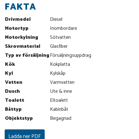
FAKTA
Drivmedel
Diesel
Motortyp
Inombordare
Motorkylning
Sötvatten
Skrovmaterial
Glasfiber
Typ av försäljning
Försäljningsuppdrag
Kök
Kokplatta
Kyl
Kylskåp
Vatten
Varmvatten
Dusch
Ute & inne
Toalett
Eltoalett
Båttyp
Kabinbåt
Objektstyp
Begagnad
Ladda ner PDF