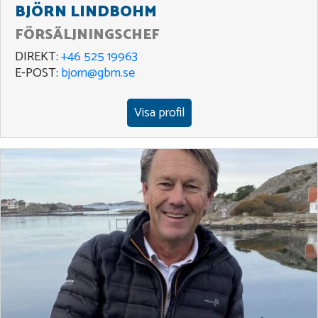
BJÖRN LINDBOHM
FÖRSÄLJNINGSCHEF
DIREKT:
+46 525 19963
E-POST:
bjorn@gbm.se
Visa profil