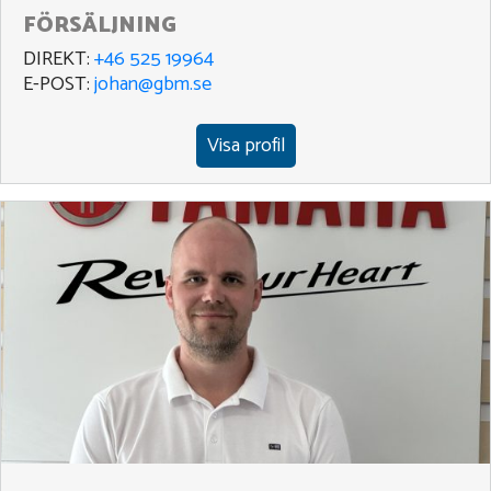
FÖRSÄLJNING
DIREKT:
+46 525 19964
E-POST:
johan@gbm.se
Visa profil