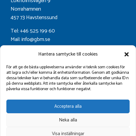
Lökholmsvägen 9
Norrahamnen
457 73 Havstenssund
Tel: +46 525 199 60
Mail: info@gbm.se
Org.nr. 556052-0628
Hantera samtycke till cookies
Godkänt för F-skatt
För att ge de bästa upplevelserna använder vi teknik som cookies för
att lagra och/eller komma åt enhetsinformation. Genom att godkänna
dessa tekniker kan vi behandla data som surfbeteende eller unika ID:n
Följ oss på:
på denna webbplats. Att inte samtycka eller återkalla samtycke kan
påverka vissa funktioner och funktioner negativt.
Acceptera alla
Neka alla
Visa inställningar