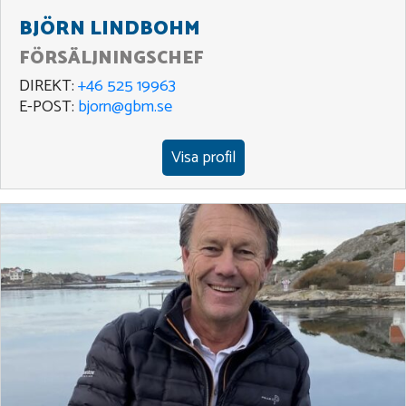
BJÖRN LINDBOHM
FÖRSÄLJNINGSCHEF
DIREKT:
+46 525 19963
E-POST:
bjorn@gbm.se
Visa profil