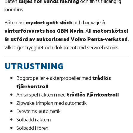
Båten
säljes för kunds räkning
och finns tillgänglig
inomhus
Båten är i
mycket gott skick
och har varje år
vinterförvarats hos GBM Marin
. All
motorskötsel
är utförd av auktoriserad Volvo Penta‑verkstad
,
vilket ger trygghet och dokumenterad servicehistorik.
UTRUSTNING
Bogpropeller + akterpropeller med
trådlös
fjärrkontroll
Ankarspel i aktern med
trådlös fjärrkontroll
Zipwake trimplan med automatik
Drevtrims‑automatik
Solbädd i aktern
Solbädd i fören