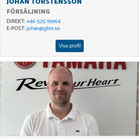
JOHAN TORSTENSSON
FÖRSÄLJNING
DIREKT:
+46 525 19964
E-POST:
johan@gbm.se
Visa profil