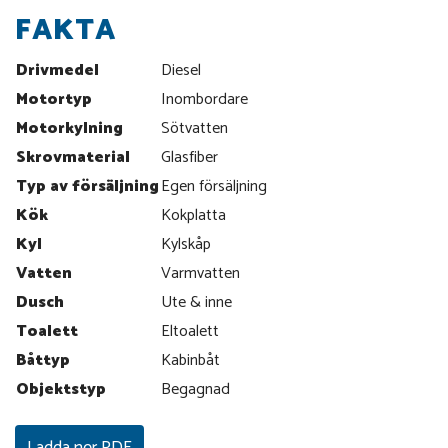
FAKTA
Drivmedel
Diesel
Motortyp
Inombordare
Motorkylning
Sötvatten
Skrovmaterial
Glasfiber
Typ av försäljning
Egen försäljning
Kök
Kokplatta
Kyl
Kylskåp
Vatten
Varmvatten
Dusch
Ute & inne
Toalett
Eltoalett
Båttyp
Kabinbåt
Objektstyp
Begagnad
Ladda ner PDF