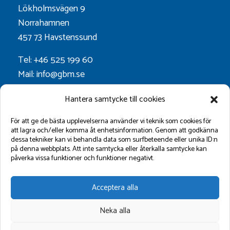
Lökholmsvägen 9
Norrahamnen
457 73 Havstenssund
Tel: +46 525 199 60
Mail: info@gbm.se
Org.nr. 556052-0628
Hantera samtycke till cookies
Godkänt för F-skatt
För att ge de bästa upplevelserna använder vi teknik som cookies för
att lagra och/eller komma åt enhetsinformation. Genom att godkänna
dessa tekniker kan vi behandla data som surfbeteende eller unika ID:n
Följ oss på:
på denna webbplats. Att inte samtycka eller återkalla samtycke kan
påverka vissa funktioner och funktioner negativt.
Acceptera alla
Neka alla