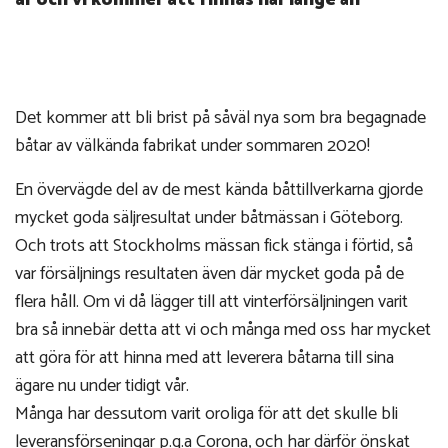
år och vi kommer att finnas här länge än
Det kommer att bli brist på såväl nya som bra begagnade
båtar av välkända fabrikat under sommaren 2020!
En övervägde del av de mest kända båttillverkarna gjorde
mycket goda säljresultat under båtmässan i Göteborg.
Och trots att Stockholms mässan fick stänga i förtid, så
var försäljnings resultaten även där mycket goda på de
flera håll. Om vi då lägger till att vinterförsäljningen varit
bra så innebär detta att vi och många med oss har mycket
att göra för att hinna med att leverera båtarna till sina
ägare nu under tidigt vår.
Många har dessutom varit oroliga för att det skulle bli
leveransförseningar p.g.a Corona, och har därför önskat