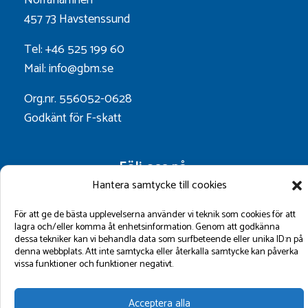
457 73 Havstenssund
Tel: +46 525 199 60
Mail: info@gbm.se
Org.nr. 556052-0628
Godkänt för F-skatt
Följ oss på:
Hantera samtycke till cookies
För att ge de bästa upplevelserna använder vi teknik som cookies för att
lagra och/eller komma åt enhetsinformation. Genom att godkänna
dessa tekniker kan vi behandla data som surfbeteende eller unika ID:n på
denna webbplats. Att inte samtycka eller återkalla samtycke kan påverka
vissa funktioner och funktioner negativt.
©2026 GBM Marin AB.
Acceptera alla