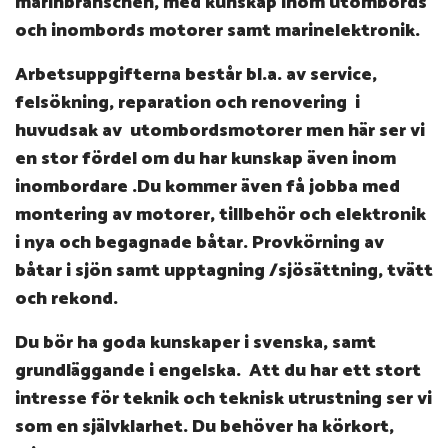
marinbranschen, med kunskap inom utombords
och inombords motorer samt marinelektronik.
Arbetsuppgifterna består bl.a. av service,
felsökning, reparation och renovering i
huvudsak av utombordsmotorer men här ser vi
en stor fördel om du har kunskap även inom
inombordare .Du kommer även få jobba med
montering av motorer, tillbehör och elektronik
i nya och begagnade båtar. Provkörning av
båtar i sjön samt upptagning /sjösättning, tvätt
och rekond.
Du bör ha goda kunskaper i svenska, samt
grundläggande i engelska. Att du har ett stort
intresse för teknik och teknisk utrustning ser vi
som en självklarhet. Du behöver ha körkort,