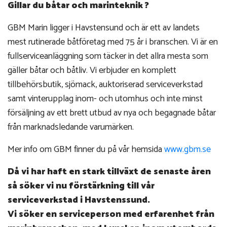
Gillar du båtar och marinteknik ?
GBM Marin ligger i Havstensund och är ett av landets
mest rutinerade båtföretag med 75 år i branschen. Vi är en
fullserviceanläggning som täcker in det allra mesta som
gäller båtar och båtliv. Vi erbjuder en komplett
tillbehörsbutik, sjömack, auktoriserad serviceverkstad
samt vinterupplag inom- och utomhus och inte minst
försäljning av ett brett utbud av nya och begagnade båtar
från marknadsledande varumärken.
Mer info om GBM finner du på vår hemsida
www.gbm.se
Då vi har haft en stark tillväxt de senaste åren
så söker vi nu förstärkning till vår
serviceverkstad i Havstenssund.
Vi söker en serviceperson med erfarenhet från