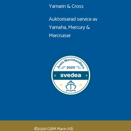
Yamarin
&
Cross
Auktoriserad service av
Yamaha, Mercury &
Mercruiser
©2026 GBM Marin AB.