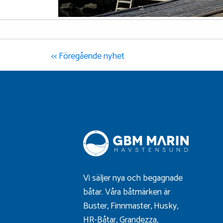
<< Föregående nyhet
Vi säljer nya och begagnade
båtar. Våra båtmärken är
Buster
,
Finnmaster
,
Husky
,
HR-Båtar
,
Grandezza
,