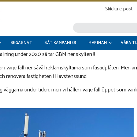
Skicka e-post
BEGAGNAT
BÅT KAMPANJER
MARINAN
VÅRA T
säljning under 2020 så tar GBM ner skylten !!
ockar i varje fall ner såväl reklamskyltarna som fasadplåten. Men a
 och renovera fastigheten i Havstenssund.
ing väggarna under tiden, men vi håller i varje fall öppet som va