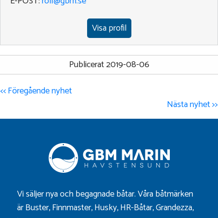
E-POST:
rolf@gbm.se
Visa profil
Publicerat 2019-08-06
<< Föregående nyhet
Nästa nyhet >>
Vi säljer nya och begagnade båtar. Våra båtmärken
är
Buster
,
Finnmaster
,
Husky
,
HR-Båtar
,
Grandezza
,