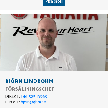
Visa profil
BJÖRN LINDBOHM
FÖRSÄLJNINGSCHEF
DIREKT:
+46 525 19963
E-POST:
bjorn@gbm.se