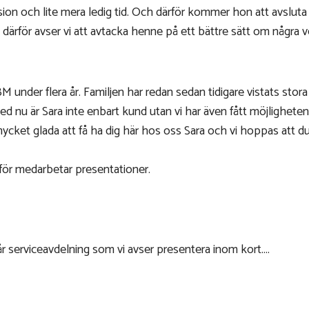
ion och lite mera ledig tid. Och därför kommer hon att avslut
 därför avser vi att avtacka henne på ett bättre sätt om några ve
M under flera år. Familjen har redan sedan tidigare vistats sto
ed nu är Sara inte enbart kund utan vi har även fått möjligheten
cket glada att få ha dig här hos oss Sara och vi hoppas att du
för medarbetar presentationer.
år serviceavdelning som vi avser presentera inom kort....