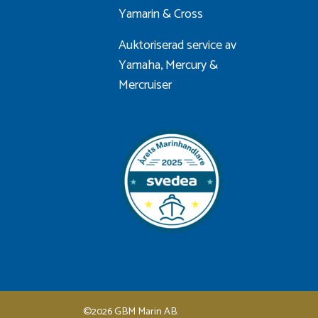
Yamarin
&
Cross
Auktoriserad service av
Yamaha, Mercury &
Mercruiser
©2026 GBM Marin AB.