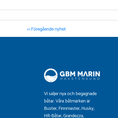
<< Föregående nyhet
Vi säljer nya och begagnade
båtar. Våra båtmärken är
Buster
,
Finnmaster
,
Husky
,
HR-Båtar
,
Grandezza
,