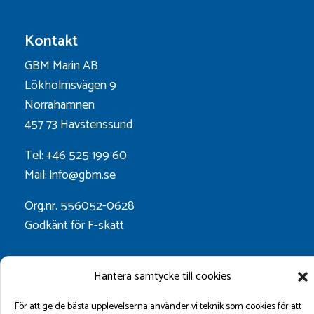
Kontakt
GBM Marin AB
Lökholmsvägen 9
Norrahamnen
457 73 Havstenssund
Tel: +46 525 199 60
Mail: info@gbm.se
Org.nr. 556052-0628
Godkänt för F-skatt
Följ oss på:
Hantera samtycke till cookies
För att ge de bästa upplevelserna använder vi teknik som cookies för att