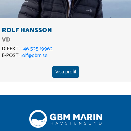
ROLF HANSSON
VD
DIREKT:
+46 525 19962
E-POST:
rolf@gbm.se
Visa profil