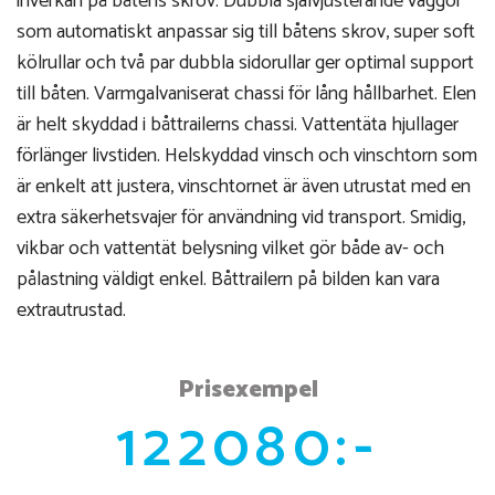
inverkan på båtens skrov. Dubbla självjusterande vaggor
som automatiskt anpassar sig till båtens skrov, super soft
kölrullar och två par dubbla sidorullar ger optimal support
till båten. Varmgalvaniserat chassi för lång hållbarhet. Elen
är helt skyddad i båttrailerns chassi. Vattentäta hjullager
förlänger livstiden. Helskyddad vinsch och vinschtorn som
är enkelt att justera, vinschtornet är även utrustat med en
extra säkerhetsvajer för användning vid transport. Smidig,
vikbar och vattentät belysning vilket gör både av- och
pålastning väldigt enkel. Båttrailern på bilden kan vara
extrautrustad.
Prisexempel
122080:-