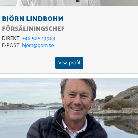
BJÖRN LINDBOHM
FÖRSÄLJNINGSCHEF
DIREKT:
+46 525 19963
E-POST:
bjorn@gbm.se
Visa profil