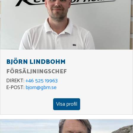
BJÖRN LINDBOHM
FÖRSÄLJNINGSCHEF
DIREKT:
+46 525 19963
E-POST:
bjorn@gbm.se
Visa profil