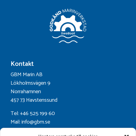
Kontakt
GBM Marin AB
Lökholmsvägen 9
Norrahamnen
457 73 Havstenssund
Tel: +46 525 199 60
Mail: info@gbm.se
Org.nr. 556052-0628