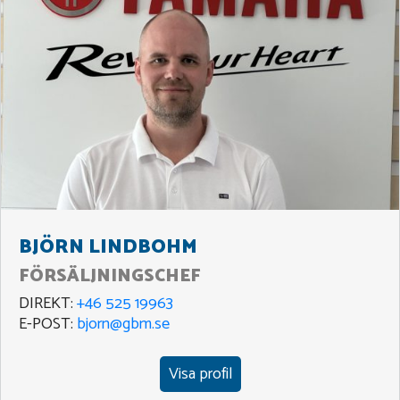
BJÖRN LINDBOHM
FÖRSÄLJNINGSCHEF
DIREKT:
+46 525 19963
E-POST:
bjorn@gbm.se
Visa profil