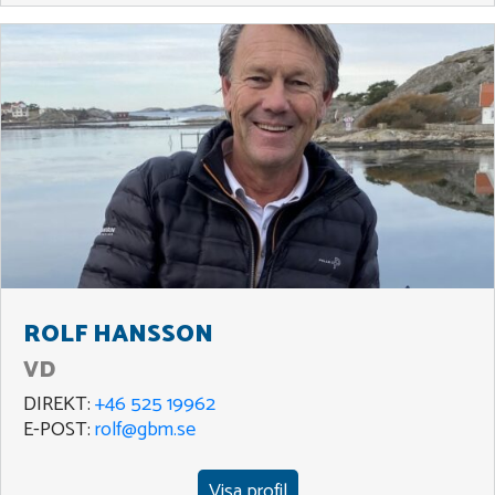
ROLF HANSSON
VD
DIREKT:
+46 525 19962
E-POST:
rolf@gbm.se
Visa profil