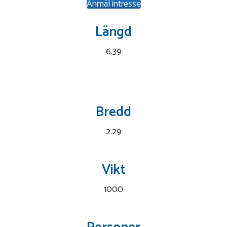
Anmäl intresse
Längd
6.39
Bredd
2.29
Vikt
1000