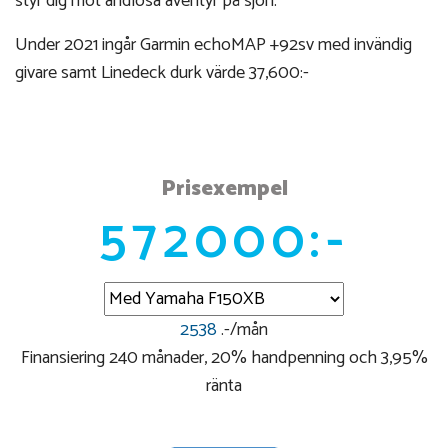
styr dig mot ändlösa äventyr på sjön.
Under 2021 ingår Garmin echoMAP +92sv med invändig
givare samt Linedeck durk värde 37,600:-
Prisexempel
572000:-
2538
.-/mån
Finansiering 240 månader, 20% handpenning och 3,95%
ränta