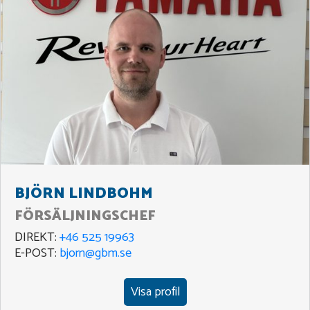
BJÖRN LINDBOHM
FÖRSÄLJNINGSCHEF
DIREKT:
+46 525 19963
E-POST:
bjorn@gbm.se
Visa profil