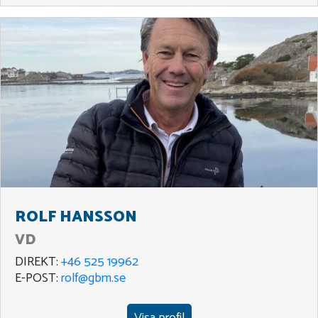
ROLF HANSSON
VD
DIREKT:
+46 525 19962
E-POST:
rolf@gbm.se
Visa profil