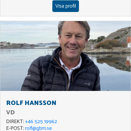
Visa profil
ROLF HANSSON
VD
DIREKT:
+46 525 19962
E-POST:
rolf@gbm.se