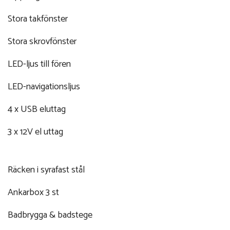
Stora takfönster
Stora skrovfönster
LED-ljus till fören
LED-navigationsljus
4 x USB eluttag
3 x 12V el uttag
Räcken i syrafast stål
Ankarbox 3 st
Badbrygga & badstege