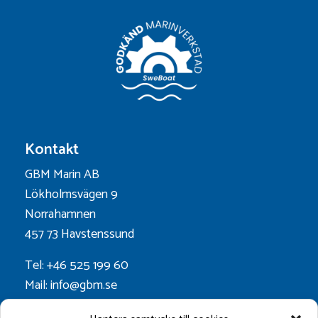
Kontakt
GBM Marin AB
Lökholmsvägen 9
Norrahamnen
457 73 Havstenssund
Tel: +46 525 199 60
Mail: info@gbm.se
Org.nr. 556052-0628