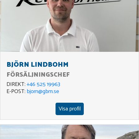
BJÖRN LINDBOHM
FÖRSÄLJNINGSCHEF
DIREKT:
+46 525 19963
E-POST:
bjorn@gbm.se
Visa profil