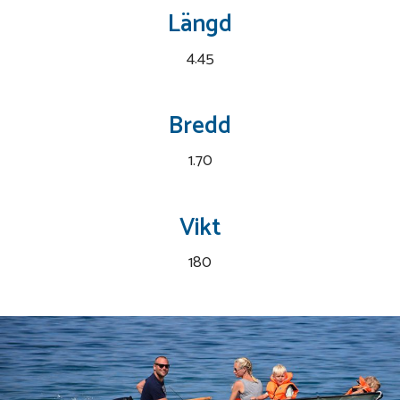
Längd
4.45
Bredd
1.70
Vikt
180