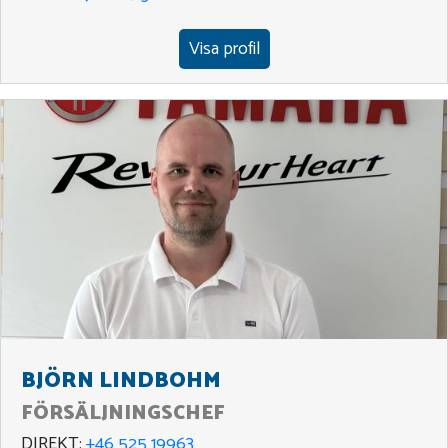
Visa profil
BJÖRN LINDBOHM
FÖRSÄLJNINGSCHEF
DIREKT:
+46 525 19963