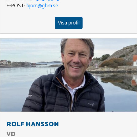
E-POST:
bjorn@gbm.se
Visa profil
ROLF HANSSON
VD