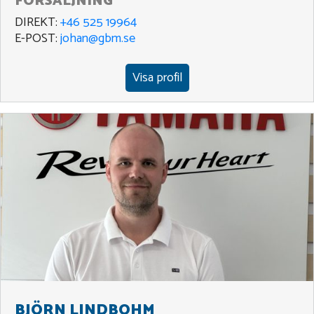
FÖRSÄLJNING
DIREKT:
+46 525 19964
E-POST:
johan@gbm.se
Visa profil
BJÖRN LINDBOHM