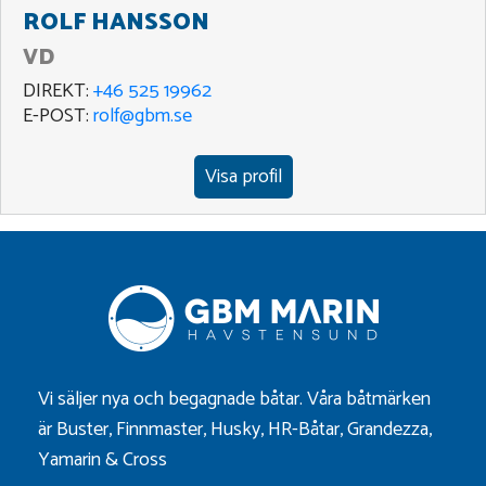
ROLF HANSSON
VD
DIREKT:
+46 525 19962
E-POST:
rolf@gbm.se
Visa profil
Vi säljer nya och begagnade båtar. Våra båtmärken
är
Buster
,
Finnmaster
,
Husky
,
HR-Båtar
,
Grandezza
,
Yamarin
&
Cross