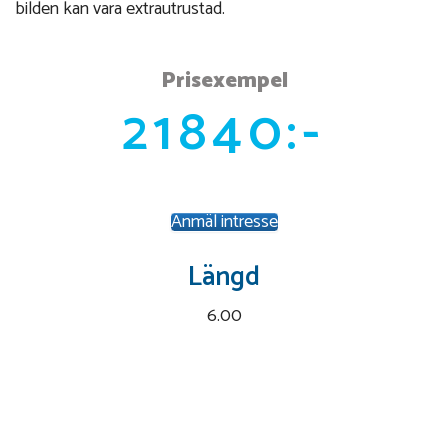
bilden kan vara extrautrustad.
Prisexempel
21840:-
Anmäl intresse
Längd
6.00