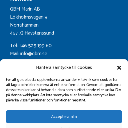
GBM Marin AB
Lökholmsvägen 9
Norrahamnen
457 73 Havstenssund
Tel: +46 525 199 60
Mail: info@gbm.se
Org.nr. 556052-0628
Hantera samtycke till cookies
Godkänt för F-skatt
För att ge de bästa upplevelserna använder vi teknik som cookies för
att lagra och/eller komma åt enhetsinformation. Genom att godkänna
dessa tekniker kan vi behandla data som surfbeteende eller unika ID:n
Följ oss på:
på denna webbplats. Att inte samtycka eller återkalla samtycke kan
påverka vissa funktioner och funktioner negativt.
Acceptera alla