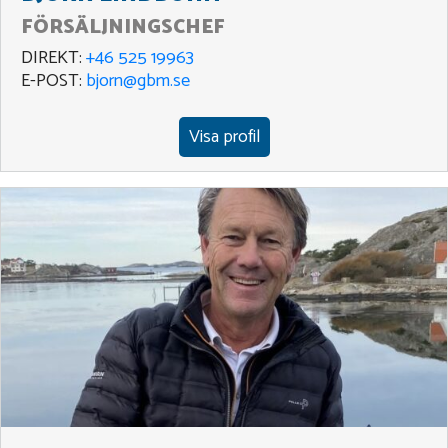
FÖRSÄLJNINGSCHEF
DIREKT:
+46 525 19963
E-POST:
bjorn@gbm.se
Visa profil