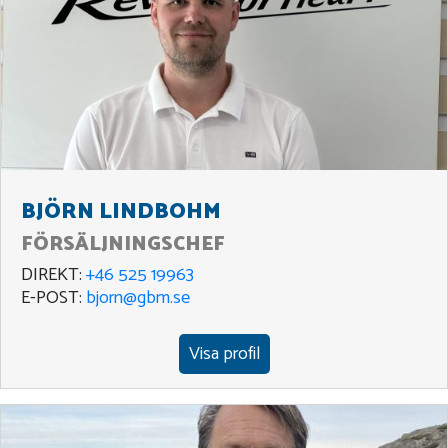
BJÖRN LINDBOHM
FÖRSÄLJNINGSCHEF
DIREKT:
+46 525 19963
E-POST:
bjorn@gbm.se
Visa profil