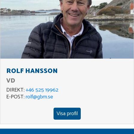
ROLF HANSSON
VD
DIREKT:
+46 525 19962
E-POST:
rolf@gbm.se
Visa profil