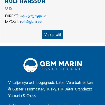
ROLF HANSSON
VD
DIREKT:
+46 525 19962
E-POST:
rolf@gbm.se
Visa profil
Vi säljer nya och begagnade båtar. Våra båtmärken
är
Buster
,
Finnmaster
,
Husky
,
HR-Båtar
,
Grandezza
,
Yamarin
&
Cross