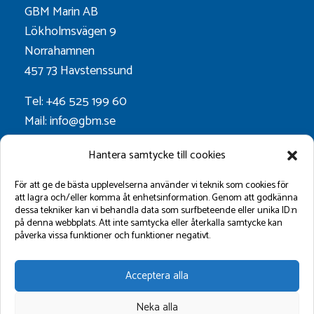
GBM Marin AB
Lökholmsvägen 9
Norrahamnen
457 73 Havstenssund
Tel: +46 525 199 60
Mail: info@gbm.se
Org.nr. 556052-0628
Hantera samtycke till cookies
Godkänt för F-skatt
För att ge de bästa upplevelserna använder vi teknik som cookies för
att lagra och/eller komma åt enhetsinformation. Genom att godkänna
dessa tekniker kan vi behandla data som surfbeteende eller unika ID:n
Följ oss på:
på denna webbplats. Att inte samtycka eller återkalla samtycke kan
påverka vissa funktioner och funktioner negativt.
Acceptera alla
Neka alla