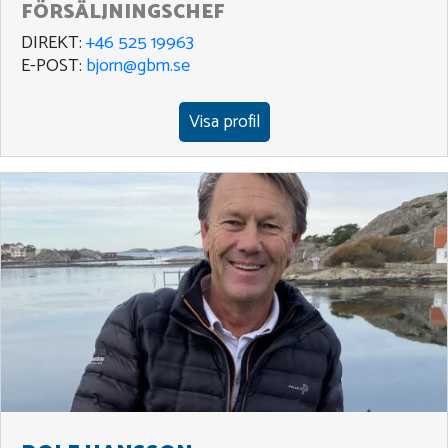
FÖRSÄLJNINGSCHEF
DIREKT:
+46 525 19963
E-POST:
bjorn@gbm.se
Visa profil