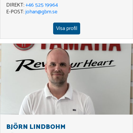
DIREKT:
+46 525 19964
E-POST:
johan@gbm.se
Visa profil
BJÖRN LINDBOHM