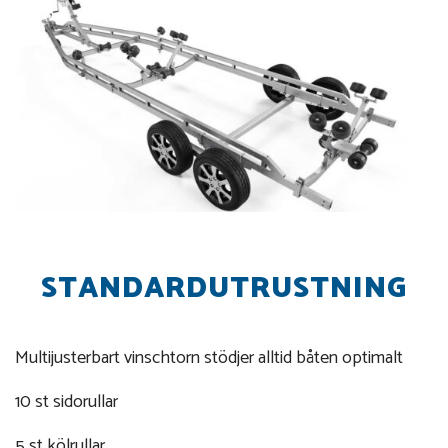
STANDARDUTRUSTNING
Multijusterbart vinschtorn stödjer alltid båten optimalt
10 st sidorullar
5 st kölrullar