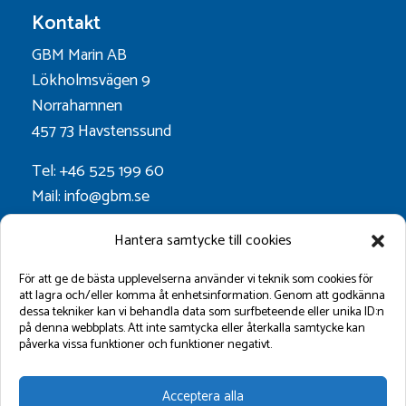
Kontakt
GBM Marin AB
Lökholmsvägen 9
Norrahamnen
457 73 Havstenssund
Tel: +46 525 199 60
Mail: info@gbm.se
Org.nr. 556052-0628
Hantera samtycke till cookies
Godkänt för F-skatt
För att ge de bästa upplevelserna använder vi teknik som cookies för
att lagra och/eller komma åt enhetsinformation. Genom att godkänna
dessa tekniker kan vi behandla data som surfbeteende eller unika ID:n
Följ oss på:
på denna webbplats. Att inte samtycka eller återkalla samtycke kan
påverka vissa funktioner och funktioner negativt.
Acceptera alla