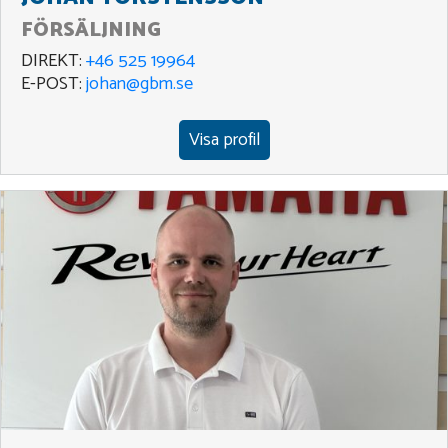
FÖRSÄLJNING
DIREKT:
+46 525 19964
E-POST:
johan@gbm.se
Visa profil