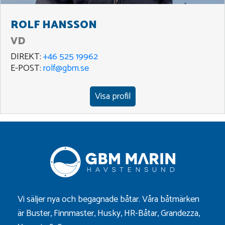
ROLF HANSSON
VD
DIREKT:
+46 525 19962
E-POST:
rolf@gbm.se
Visa profil
Vi säljer nya och begagnade båtar. Våra båtmärken
är
Buster
,
Finnmaster
,
Husky
,
HR-Båtar
,
Grandezza
,