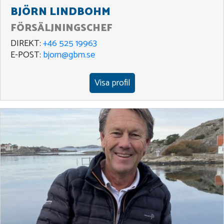
BJÖRN LINDBOHM
FÖRSÄLJNINGSCHEF
DIREKT:
+46 525 19963
E-POST:
bjorn@gbm.se
Visa profil