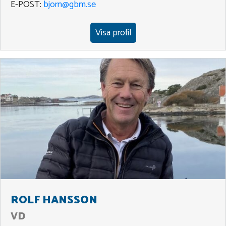
E-POST:
bjorn@gbm.se
Visa profil
ROLF HANSSON
VD