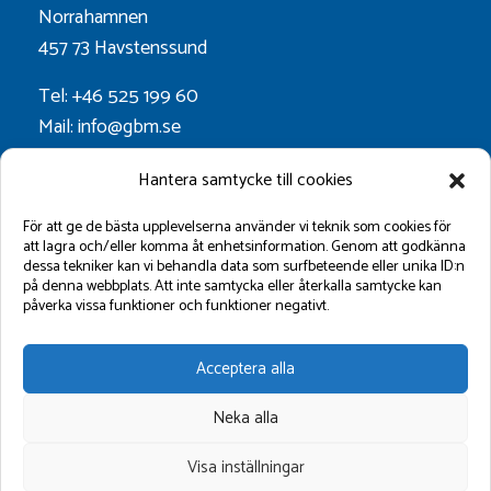
Norrahamnen
457 73 Havstenssund
Tel: +46 525 199 60
Mail: info@gbm.se
Org.nr. 556052-0628
Hantera samtycke till cookies
Godkänt för F-skatt
För att ge de bästa upplevelserna använder vi teknik som cookies för
att lagra och/eller komma åt enhetsinformation. Genom att godkänna
dessa tekniker kan vi behandla data som surfbeteende eller unika ID:n
Följ oss på:
på denna webbplats. Att inte samtycka eller återkalla samtycke kan
påverka vissa funktioner och funktioner negativt.
Acceptera alla
Neka alla
Visa inställningar
©2026 GBM Marin AB.