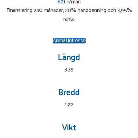
621
.-/mån
Finansiering 240 månader, 20% handpenning och 3,95%
ränta
Anmäl intresse
Längd
3.35
Bredd
1.22
Vikt