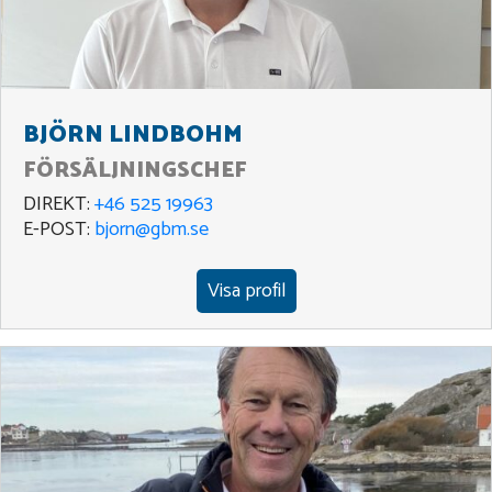
BJÖRN LINDBOHM
FÖRSÄLJNINGSCHEF
DIREKT:
+46 525 19963
E-POST:
bjorn@gbm.se
Visa profil