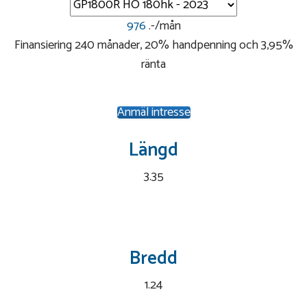
976
.-/mån
Finansiering 240 månader, 20% handpenning och 3,95%
ränta
Anmäl intresse
Längd
3.35
Bredd
1.24