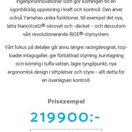
ingenjörsinnovationer som gör körningen till en
ögonblicklig uppvisning i kraft och kontroll. Den ärver
också Yamahas unika funktioner, till exempel det nya,
lätta NanoXcel2®-skrovet och -däcket – och dessutom
vårt revolutionerande RiDE®-styrsystem.
Vårt fokus på detaljer går ännu längre: racingdesignat, top-
loader intagsgaller, ger förbättrad styrning, kurvtagning
och körning i tuffa vatten, lägre tyngdpunkt, nya
ergonomisk design i sittplatser och styre – allt detta för
en överlägsen kontroll.
Prisexempel
219900:-