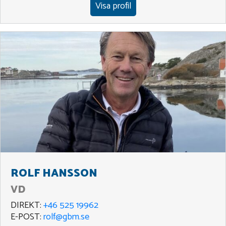
Visa profil
ROLF HANSSON
VD
DIREKT:
+46 525 19962
E-POST:
rolf@gbm.se