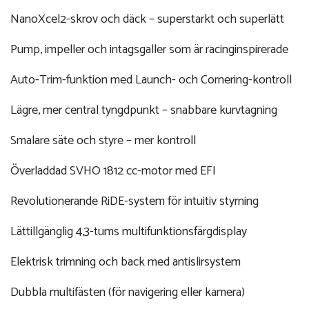
NanoXcel2-skrov och däck – superstarkt och superlätt
Pump, impeller och intagsgaller som är racinginspirerade
Auto-Trim-funktion med Launch- och Cornering-kontroll
Lägre, mer central tyngdpunkt – snabbare kurvtagning
Smalare säte och styre – mer kontroll
Överladdad SVHO 1812 cc-motor med EFI
Revolutionerande RiDE-system för intuitiv styrning
Lättillgänglig 4,3-tums multifunktionsfärgdisplay
Elektrisk trimning och back med antislirsystem
Dubbla multifästen (för navigering eller kamera)