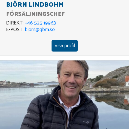
BJÖRN LINDBOHM
FÖRSÄLJNINGSCHEF
DIREKT:
+46 525 19963
E-POST:
bjorn@gbm.se
Visa profil