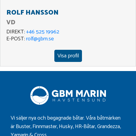
ROLF HANSSON
VD
DIREKT:
+46 525 19962
E-POST:
rolf@gbm.se
Visa profil
Vi säljer nya och begagnade båtar. Våra båtmärken
är
Buster
,
Finnmaster
,
Husky
,
HR-Båtar
,
Grandezza
,
Yamarin
&
Cross