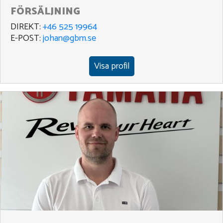
FÖRSÄLJNING
DIREKT:
+46 525 19964
E-POST:
johan@gbm.se
Visa profil