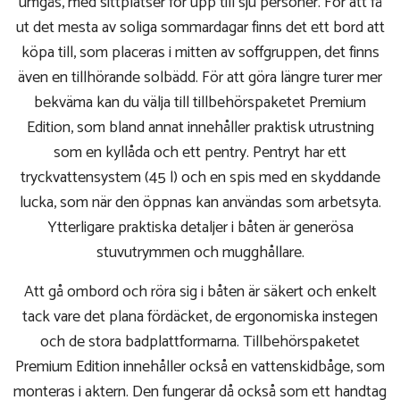
umgås, med sittplatser för upp till sju personer. För att få
ut det mesta av soliga sommardagar finns det ett bord att
köpa till, som placeras i mitten av soffgruppen, det finns
även en tillhörande solbädd. För att göra längre turer mer
bekväma kan du välja till tillbehörspaketet Premium
Edition, som bland annat innehåller praktisk utrustning
som en kyllåda och ett pentry. Pentryt har ett
tryckvattensystem (45 l) och en spis med en skyddande
lucka, som när den öppnas kan användas som arbetsyta.
Ytterligare praktiska detaljer i båten är generösa
stuvutrymmen och mugghållare.
Att gå ombord och röra sig i båten är säkert och enkelt
tack vare det plana fördäcket, de ergonomiska instegen
och de stora badplattformarna. Tillbehörspaketet
Premium Edition innehåller också en vattenskidbåge, som
monteras i aktern. Den fungerar då också som ett handtag