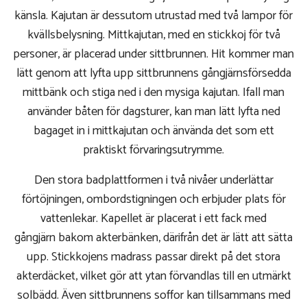
känsla. Kajutan är dessutom utrustad med två lampor för
kvällsbelysning. Mittkajutan, med en stickkoj för två
personer, är placerad under sittbrunnen. Hit kommer man
lätt genom att lyfta upp sittbrunnens gångjärnsförsedda
mittbänk och stiga ned i den mysiga kajutan. Ifall man
använder båten för dagsturer, kan man lätt lyfta ned
bagaget in i mittkajutan och änvända det som ett
praktiskt förvaringsutrymme.
Den stora badplattformen i två nivåer underlättar
förtöjningen, ombordstigningen och erbjuder plats för
vattenlekar. Kapellet är placerat i ett fack med
gångjärn bakom akterbänken, därifrån det är lätt att sätta
upp. Stickkojens madrass passar direkt på det stora
akterdäcket, vilket gör att ytan förvandlas till en utmärkt
solbädd. Även sittbrunnens soffor kan tillsammans med