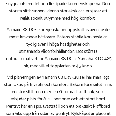
snygga utseendet och finslipade köregenskaperna. Den
största sittbrunnen i denna storleksklass erbjuder ett
rejält socialt utrymme med hög komfort.
Yamarin 88 DC:s köregenskaper uppskattas även av de
mest krävande båtförare. Båtens stabila körkänsla är
tydlig även i höga hastigheter och
utmanande väderförhållanden. Det största
motoralternativet för Yamarin 88 DC är Yamaha XTO 425
hk, med vilket toppfarten är 45 knop.
Vid planeringen av Yamarin 88 Day Cruiser har man lagt
stor fokus på trivseln och komfort. Bakom förarsätet finns
en stor sittbrunn med en G-formad soffbänk, som
erbjuder plats för 8–10 personer och ett stort bord.
Pentryt har en spis, tvättställ och ett praktiskt klaffbord
som viks upp från sidan av pentryt. Kylskåpet är placerat