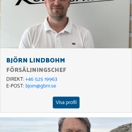
BJÖRN LINDBOHM
FÖRSÄLJNINGSCHEF
DIREKT:
+46 525 19963
E-POST:
bjorn@gbm.se
Visa profil