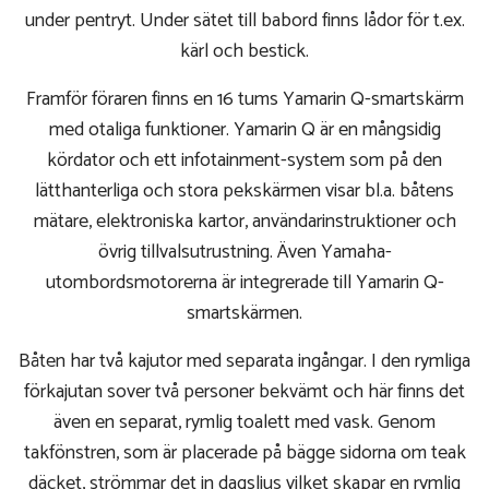
under pentryt. Under sätet till babord finns lådor för t.ex.
kärl och bestick.
Framför föraren finns en 16 tums Yamarin Q-smartskärm
med otaliga funktioner. Yamarin Q är en mångsidig
kördator och ett infotainment-system som på den
lätthanterliga och stora pekskärmen visar bl.a. båtens
mätare, elektroniska kartor, användarinstruktioner och
övrig tillvalsutrustning. Även Yamaha-
utombordsmotorerna är integrerade till Yamarin Q-
smartskärmen.
Båten har två kajutor med separata ingångar. I den rymliga
förkajutan sover två personer bekvämt och här finns det
även en separat, rymlig toalett med vask. Genom
takfönstren, som är placerade på bägge sidorna om teak
däcket, strömmar det in dagsljus vilket skapar en rymlig